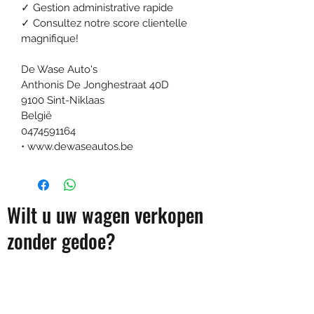
✓ Gestion administrative rapide
✓ Consultez notre score clientelle 
magnifique!
De Wase Auto's
Anthonis De Jonghestraat 40D
9100 Sint-Niklaas
België
0474591164
• www.dewaseautos.be
Wilt u uw wagen verkopen
zonder gedoe?
Wij zorgen voor een snelle
afhandeling en een sterk bod,