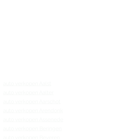
waar u ook woont.
Onze service is beschikbaar in
heel België.
Actief in alle Belgische provincies,
West- en Oost-Vlaanderen,
Antwerpen, Limburg en Vlaams-
Brabant.
auto verkopen Aalst
auto verkopen Aalter
auto verkopen Aarschot
auto verkopen Arendonk
auto verkopen Assenede
auto verkopen Beringen
auto verkopen Beveren